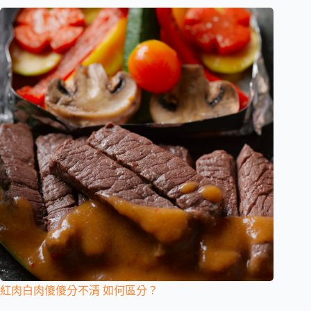
紅肉白肉傻傻分不清 如何區分？