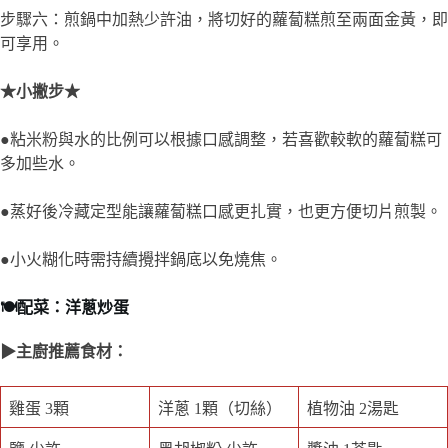
步驟六：煎鍋中加熱少許油，將切好的蘿蔔糕煎至兩面金黃，即
可享用。
★小撇步★
●粘米粉與水的比例可以根據口感調整，若喜歡較軟的蘿蔔糕可
多加些水。
●蒸好後冷藏定型能讓蘿蔔糕口感更扎實，也更方便切片煎製。
●小火糊化時需持續攪拌鍋底以免燒焦。
🍽️配菜：洋蔥炒蛋
▶主廚推薦食材：
雞蛋 3顆
洋蔥 1顆（切絲）
植物油 2湯匙