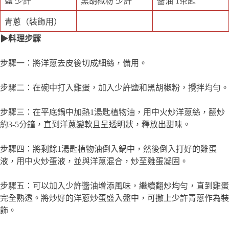
鹽 少許
黑胡椒粉 少許
醬油 1茶匙
青蔥（裝飾用）
▶料理步驟
步驟一：將洋蔥去皮後切成細絲，備用。
步驟二：在碗中打入雞蛋，加入少許鹽和黑胡椒粉，攪拌均勻。
步驟三：在平底鍋中加熱1湯匙植物油，用中火炒洋蔥絲，翻炒
約3-5分鐘，直到洋蔥變軟且呈透明狀，釋放出甜味。
步驟四：將剩餘1湯匙植物油倒入鍋中，然後倒入打好的雞蛋
液，用中火炒蛋液，並與洋蔥混合，炒至雞蛋凝固。
步驟五：可以加入少許醬油增添風味，繼續翻炒均勻，直到雞蛋
完全熟透。將炒好的洋蔥炒蛋盛入盤中，可撒上少許青蔥作為裝
飾。