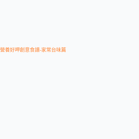
營養好呷創意食譜-家常台味篇