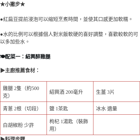
★小撇步★
●紅扁豆提前浸泡可以縮短烹煮時間，並使其口感更加軟糯。
●水的比例可以根據個人對米飯軟硬的喜好調整，喜歡較軟的可
以多加些水。
🍽️配菜一：紹興醉雞腿
▶主廚推薦食材：
雞腿 2隻（約500
紹興酒 200毫升
生薑 3片
克）
青蔥 2根（切段）
鹽 1茶匙
冰水 適量
枸杞 1湯匙（裝飾
白胡椒粉 少許
用）
▶料理步驟