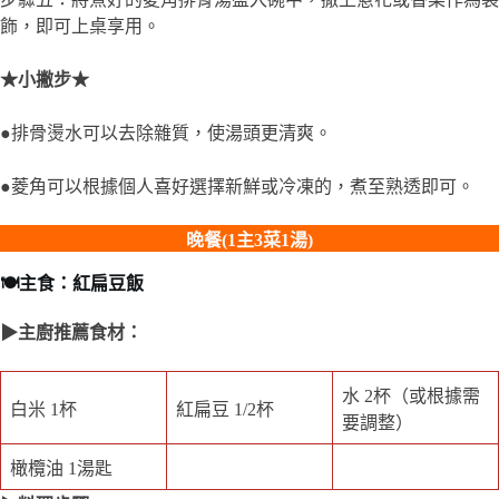
飾，即可上桌享用。
★小撇步★
●排骨燙水可以去除雜質，使湯頭更清爽。
●菱角可以根據個人喜好選擇新鮮或冷凍的，煮至熟透即可。
晚餐(1主3菜1湯)
🍽️主食：紅扁豆飯
▶主廚推薦食材：
水 2杯（或根據需
白米 1杯
紅扁豆 1/2杯
要調整）
橄欖油 1湯匙