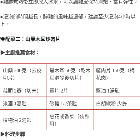
●雞腿煮熟後立即放入冰水，可以讓雞皮保持滑嫩、富有彈性。
●浸泡的時間越長，醉雞的風味越濃郁，建議至少浸泡4小時以
上。
🍽️配菜二：山藥木耳炒肉片
▶主廚推薦食材：
山藥 200克（去皮
黑木耳 50克（乾木
豬肉片 150克（梅
切片）
耳泡發後切片）
花肉）
蒜頭 2瓣（切末）
薑片 2片
醬油 1湯匙
米酒 1湯匙
砂糖 1/2茶匙
白胡椒粉 少許
蔥花或香菜（裝飾
植物油 2湯匙
用）
▶料理步驟