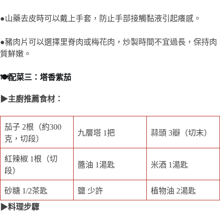
●山藥去皮時可以戴上手套，防止手部接觸黏液引起癢感。
●豬肉片可以選擇里脊肉或梅花肉，炒製時間不宜過長，保持肉
質鮮嫩。
🍽️配菜三：塔香紫茄
▶主廚推薦食材：
茄子 2根（約300
九層塔 1把
蒜頭 3瓣（切末）
克，切段）
紅辣椒 1根（切
醬油 1湯匙
米酒 1湯匙
段）
砂糖 1/2茶匙
鹽 少許
植物油 2湯匙
▶料理步驟