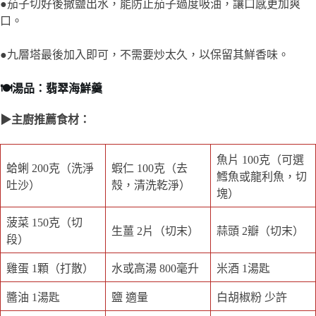
●茄子切好後撒鹽出水，能防止茄子過度吸油，讓口感更加爽
口。
●九層塔最後加入即可，不需要炒太久，以保留其鮮香味。
🍽️湯品：翡翠海鮮羹
▶主廚推薦食材：
魚片 100克（可選
蛤蜊 200克（洗淨
蝦仁 100克（去
鱈魚或龍利魚，切
吐沙）
殼，清洗乾淨）
塊）
菠菜 150克（切
生薑 2片（切末）
蒜頭 2瓣（切末）
段）
雞蛋 1顆（打散）
水或高湯 800毫升
米酒 1湯匙
醬油 1湯匙
鹽 適量
白胡椒粉 少許