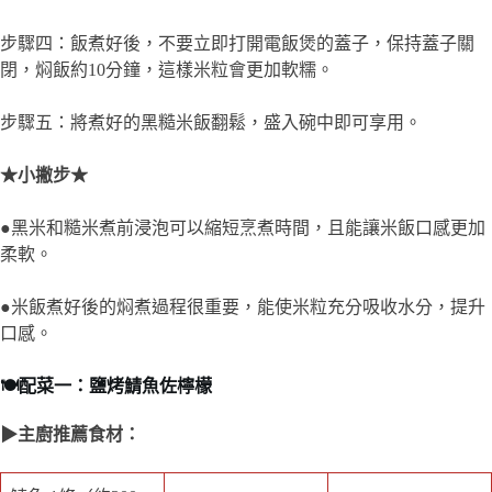
步驟四：飯煮好後，不要立即打開電飯煲的蓋子，保持蓋子關
閉，焖飯約10分鐘，這樣米粒會更加軟糯。
步驟五：將煮好的黑糙米飯翻鬆，盛入碗中即可享用。
★小撇步★
●黑米和糙米煮前浸泡可以縮短烹煮時間，且能讓米飯口感更加
柔軟。
●米飯煮好後的焖煮過程很重要，能使米粒充分吸收水分，提升
口感。
🍽️配菜一：鹽烤鯖魚佐檸檬
▶主廚推薦食材：