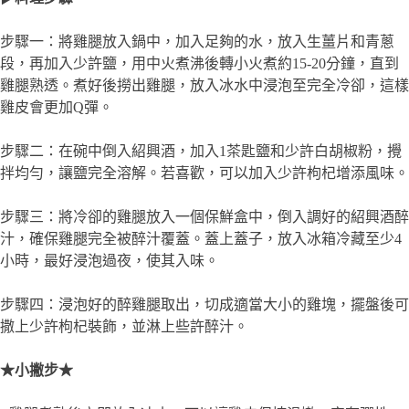
步驟一：將雞腿放入鍋中，加入足夠的水，放入生薑片和青蔥
段，再加入少許鹽，用中火煮沸後轉小火煮約15-20分鐘，直到
雞腿熟透。煮好後撈出雞腿，放入冰水中浸泡至完全冷卻，這樣
雞皮會更加Q彈。
步驟二：在碗中倒入紹興酒，加入1茶匙鹽和少許白胡椒粉，攪
拌均勻，讓鹽完全溶解。若喜歡，可以加入少許枸杞增添風味。
步驟三：將冷卻的雞腿放入一個保鮮盒中，倒入調好的紹興酒醉
汁，確保雞腿完全被醉汁覆蓋。蓋上蓋子，放入冰箱冷藏至少4
小時，最好浸泡過夜，使其入味。
步驟四：浸泡好的醉雞腿取出，切成適當大小的雞塊，擺盤後可
撒上少許枸杞裝飾，並淋上些許醉汁。
★小撇步★