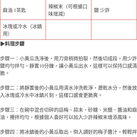
辣椒末（可根據口
麻油 1茶匙
鹽 少許
味增減）
冰塊或冷水（冰鎮
用）
▶料理步驟
步驟一：小黃瓜洗淨後，用刀背稍微拍裂，然後切成段。用少許
鹽均勻拌勻，靜置10分鐘，讓小黃瓜出水，這樣可以保持口感清
脆。
步驟二：將靜置後的小黃瓜用清水沖洗乾淨，瀝乾水分，然後放
入冰塊或冷水中冰鎮片刻，這樣口感會更脆爽。
步驟三：在碗中混合切碎的話梅、蒜末、砂糖、米醋、醬油和麻
油，攪拌均勻，根據個人喜好可以加入少許辣椒末增添風味。
步驟四：將冰鎮後的小黃瓜取出，倒入調好的梅子醬汁，輕輕拌