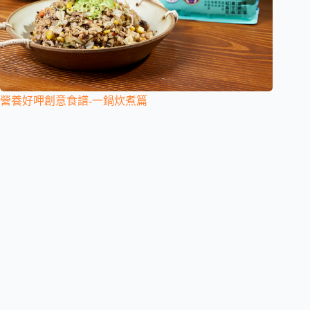
營養好呷創意食譜-一鍋炊煮篇