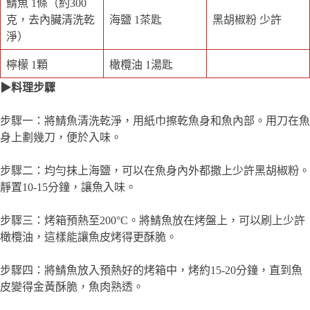
鯖魚 1條（約300
克，去內臟清洗乾
海鹽 1茶匙
黑胡椒粉 少許
淨）
檸檬 1顆
橄欖油 1湯匙
▶料理步驟
步驟一：將鯖魚清洗乾淨，用紙巾擦乾魚身和魚內部。用刀在魚
身上劃幾刀，便於入味。
步驟二：均勻抹上海鹽，可以在魚身內外都撒上少許黑胡椒粉。
靜置10-15分鐘，讓魚入味。
步驟三：烤箱預熱至200°C。將鯖魚放在烤盤上，可以刷上少許
橄欖油，這樣能讓魚皮烤得更酥脆。
步驟四：將鯖魚放入預熱好的烤箱中，烤約15-20分鐘，直到魚
皮變得金黃酥脆，魚肉熟透。