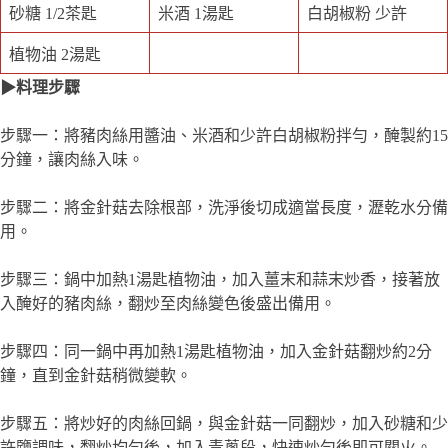
砂糖 1/2茶匙
米酒 1湯匙
白胡椒粉 少許
植物油 2湯匙
▶料理步驟
步驟一：將豬肉絲用醬油、米酒和少許白胡椒粉拌勻，醃製約15
分鐘，讓肉絲入味。
步驟二：將金針菇去除根部，洗淨後切成適當長度，瀝乾水分備
用。
步驟三：鍋中加熱1湯匙植物油，加入薑末和蒜末炒香，接著放
入醃好的豬肉絲，翻炒至肉絲變色後盛出備用。
步驟四：同一鍋中再加熱1湯匙植物油，加入金針菇翻炒約2分
鐘，直到金針菇稍微變軟。
步驟五：將炒好的肉絲回鍋，與金針菇一同翻炒，加入砂糖和少
許鹽調味，翻炒均勻後，加入青蔥段，快速炒勻後即可關火。