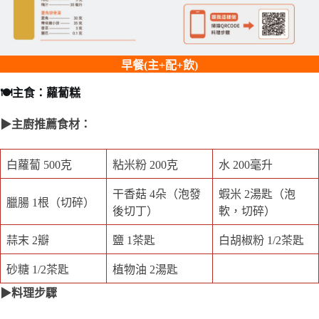
早餐(主+配+飲)
🍽️主食：蘿蔔糕
▶主廚推薦食材：
白蘿蔔 500克
粘米粉 200克
水 200毫升
干香菇 4朵（泡發
蝦米 2湯匙（泡
臘腸 1根（切碎）
後切丁）
軟，切碎）
蒜末 2瓣
鹽 1茶匙
白胡椒粉 1/2茶匙
砂糖 1/2茶匙
植物油 2湯匙
▶料理步驟