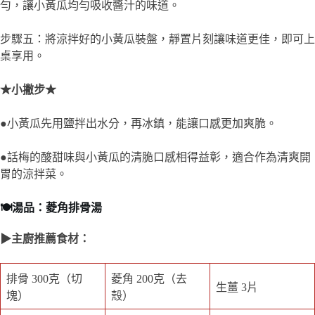
勻，讓小黃瓜均勻吸收醬汁的味道。
步驟五：將涼拌好的小黃瓜裝盤，靜置片刻讓味道更佳，即可上
桌享用。
★小撇步★
●小黃瓜先用鹽拌出水分，再冰鎮，能讓口感更加爽脆。
●話梅的酸甜味與小黃瓜的清脆口感相得益彰，適合作為清爽開
胃的涼拌菜。
🍽️湯品：菱角排骨湯
▶主廚推薦食材：
排骨 300克（切
菱角 200克（去
生薑 3片
塊）
殼）