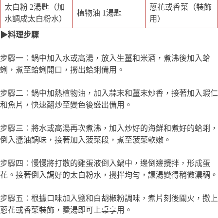
太白粉 2湯匙（加
蔥花或香菜（裝飾
植物油 1湯匙
水調成太白粉水）
用）
▶料理步驟
步驟一：鍋中加入水或高湯，放入生薑和米酒，煮沸後加入蛤
蜊，煮至蛤蜊開口，撈出蛤蜊備用。
步驟二：鍋中加熱植物油，加入蒜末和薑末炒香，接著加入蝦仁
和魚片，快速翻炒至變色後盛出備用。
步驟三：將水或高湯再次煮沸，加入炒好的海鮮和煮好的蛤蜊，
倒入醬油調味，接著加入菠菜段，煮至菠菜軟嫩。
步驟四：慢慢將打散的雞蛋液倒入鍋中，邊倒邊攪拌，形成蛋
花。接著倒入調好的太白粉水，攪拌均勻，讓湯變得稍微濃稠。
步驟五：根據口味加入鹽和白胡椒粉調味，煮片刻後關火，撒上
蔥花或香菜裝飾，羹湯即可上桌享用。