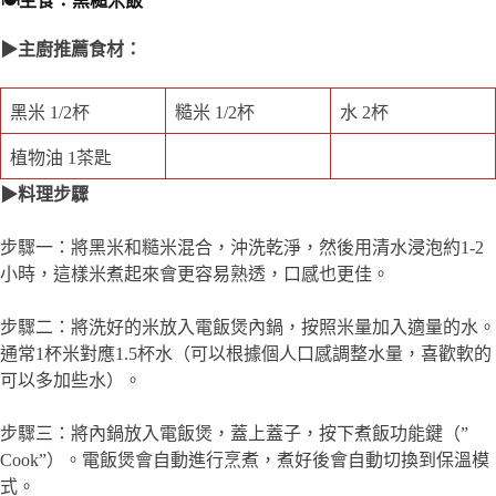
🍽️主食：黑糙米飯
▶主廚推薦食材：
黑米 1/2杯
糙米 1/2杯
水 2杯
植物油 1茶匙
▶料理步驟
步驟一：將黑米和糙米混合，沖洗乾淨，然後用清水浸泡約1-2
小時，這樣米煮起來會更容易熟透，口感也更佳。
步驟二：將洗好的米放入電飯煲內鍋，按照米量加入適量的水。
通常1杯米對應1.5杯水（可以根據個人口感調整水量，喜歡軟的
可以多加些水）。
步驟三：將內鍋放入電飯煲，蓋上蓋子，按下煮飯功能鍵（”
Cook”）。電飯煲會自動進行烹煮，煮好後會自動切換到保溫模
式。