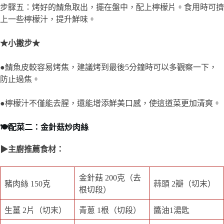
步驟五：烤好的鯖魚取出，擺在盤中，配上檸檬片。食用時可擠
上一些檸檬汁，提升鮮味。
★小撇步★
●鯖魚皮較容易烤焦，建議烤到最後5分鐘時可以多觀察一下，
防止過焦。
●檸檬汁不僅能去腥，還能增添鮮美口感，使這道菜更加清爽。
🍽️配菜二：金針菇炒肉絲
▶主廚推薦食材：
金針菇 200克（去
豬肉絲 150克
蒜頭 2瓣（切末）
根切段）
生薑 2片（切末）
青蔥 1根（切段）
醬油1湯匙