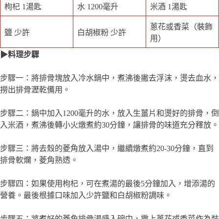
枸杞 1湯匙
水 1200毫升
米酒 1湯匙
蔥花或香菜（裝飾
鹽 少許
白胡椒粉 少許
用）
▶料理步驟
步驟一：將排骨塊放入冷水鍋中，煮沸後撇去浮沫，燙去血水，
撈出排骨瀝乾備用。
步驟二：鍋中加入1200毫升的水，放入生薑片和燙好的排骨，倒
入米酒，煮沸後轉小火燉煮約30分鐘，讓排骨的味道充分釋放。
步驟三：將去殼的菱角放入湯中，繼續燉煮約20-30分鐘，直到
排骨軟爛，菱角熟透。
步驟四：如果使用枸杞，可在煮湯的最後5分鐘加入，增添湯的
營養。最後根據口味加入少許鹽和白胡椒粉調味。
步驟五：將煮好的菱角排骨湯盛入碗中，撒上蔥花或香菜作為裝