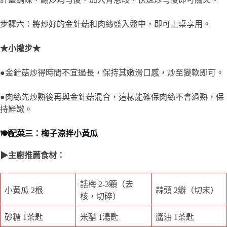
步驟六：將炒好的金針菇和肉絲盛入盤中，即可上桌享用。
★小撇步★
●金針菇炒得時間不宜過長，保持其嫩滑口感，炒至變軟即可。
●肉絲先炒熟後再與金針菇混合，這樣能確保肉絲不會過熟，保
持鮮嫩。
🍽️配菜三：梅子涼拌小黃瓜
▶主廚推薦食材：
話梅 2-3顆（去
小黃瓜 2根
蒜頭 2瓣（切末）
核，切碎）
砂糖 1茶匙
米醋 1湯匙
醬油 1茶匙