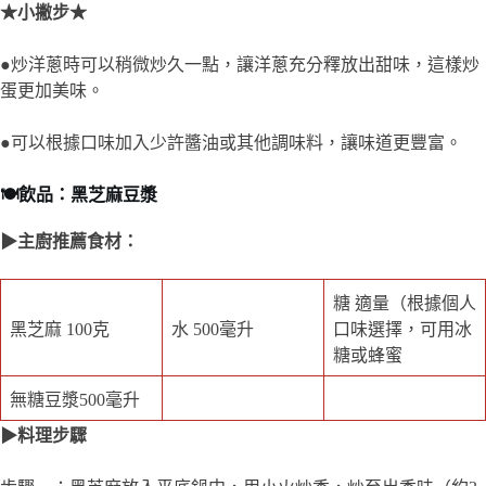
★小撇步★
●炒洋蔥時可以稍微炒久一點，讓洋蔥充分釋放出甜味，這樣炒
蛋更加美味。
●可以根據口味加入少許醬油或其他調味料，讓味道更豐富。
🍽️飲品：黑芝麻豆漿
▶主廚推薦食材：
糖 適量（根據個人
黑芝麻 100克
水 500毫升
口味選擇，可用冰
糖或蜂蜜
無糖豆漿500毫升
▶料理步驟