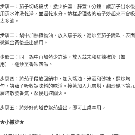
步驟一：茄子切成段狀，撒少許鹽，靜置10分鐘，讓茄子出水後
用清水沖洗乾淨，並瀝乾水分。這樣處理後的茄子炒起來不會吸
太多油。
步驟二：鍋中加熱植物油，放入茄子段，翻炒至茄子變軟、表面
微微金黃後盛出備用。
步驟三：同一鍋中再加熱少許油，放入蒜末和紅辣椒段（如
用），翻炒至香味四溢。
步驟四：將茄子段放回鍋中，加入醬油、米酒和砂糖，翻炒均
勻，讓茄子吸收調味料的味道。接著加入九層塔，翻炒幾下讓九
層塔散發香氣，然後迅速關火。
步驟五：將炒好的塔香紫茄盛出，即可上桌享用。
★小撇步★