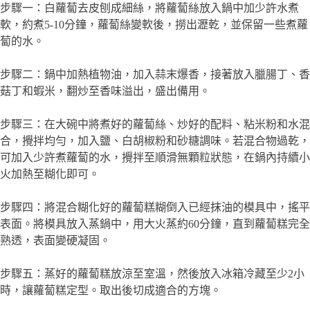
步驟一：白蘿蔔去皮刨成細絲，將蘿蔔絲放入鍋中加少許水煮
軟，約煮5-10分鐘，蘿蔔絲變軟後，撈出瀝乾，並保留一些煮蘿
蔔的水。
步驟二：鍋中加熱植物油，加入蒜末爆香，接著放入臘腸丁、香
菇丁和蝦米，翻炒至香味溢出，盛出備用。
步驟三：在大碗中將煮好的蘿蔔絲、炒好的配料、粘米粉和水混
合，攪拌均勻，加入鹽、白胡椒粉和砂糖調味。若混合物過乾，
可加入少許煮蘿蔔的水，攪拌至順滑無顆粒狀態，在鍋內持續小
火加熱至糊化即可。
步驟四：將混合糊化好的蘿蔔糕糊倒入已經抹油的模具中，搖平
表面。將模具放入蒸鍋中，用大火蒸約60分鐘，直到蘿蔔糕完全
熟透，表面變硬凝固。
步驟五：蒸好的蘿蔔糕放涼至室溫，然後放入冰箱冷藏至少2小
時，讓蘿蔔糕定型。取出後切成適合的方塊。