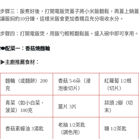
▶主廚推薦食材：
麵輪（或麵餅）
香菇 5-6朵（浸泡
紅蘿蔔 1/2根（切
200克
後切片）
片）
青菜（如小白菜、
薑片 3片
蒜頭 2瓣（切末）
菠菜）100克
老抽 1/2茶匙（調
香菇素蠔油 3湯匙
糖 1/2茶匙
色用）
水或蔬菜高湯 300
植物油 2湯匙
白胡椒粉 少許
毫升
香油 1茶匙（可
香菜或蔥花（裝飾
選）
用）
▶料理步驟
步驟一：麵輪用熱水稍微泡軟，瀝乾備用。香菇浸泡後切片，紅