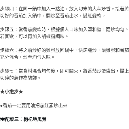
步驟七：當食材混合均勻後，即可關火，將番茄炒蛋盛出，撒上
切碎的蔥作為裝飾。
★小撇步★
●番茄一定要用油把茄紅素炒出來
🍽️配菜三：枸杞地瓜葉
▶主廚推薦食材：
枸杞 1湯匙（提前
地瓜葉 300克
蒜頭 2瓣（切末）
用水泡軟）
植物油 2湯匙
鹽 少許
白胡椒粉 少許
蔬菜高湯或水 50毫
升
▶料理步驟