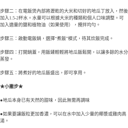
步驟二：在電飯煲內部將瀝乾的大米和切好的地瓜丁放入，然後
加入1.5-2杯水。水量可以根據大米的種類和個人口味調整。可
加入適量的鹽和植物油（如果使用），攪拌均勻。
步驟三：啟動電飯鍋，選擇“煮飯”模式，待其炊飯完成。
步驟四：打開鍋蓋，用飯鏟輕輕將地瓜飯鬆開，以讓多餘的水分
蒸發。
步驟五：將煮好的地瓜飯盛出，即可享用。
★小撇步★
●地瓜本身已有天然的甜味，因此無需再調味
●如果要讓飯粒更加香濃，可以在水中加入少量的椰漿或雞肉高
湯。
🍽️配菜一：鐵板嫩豆腐