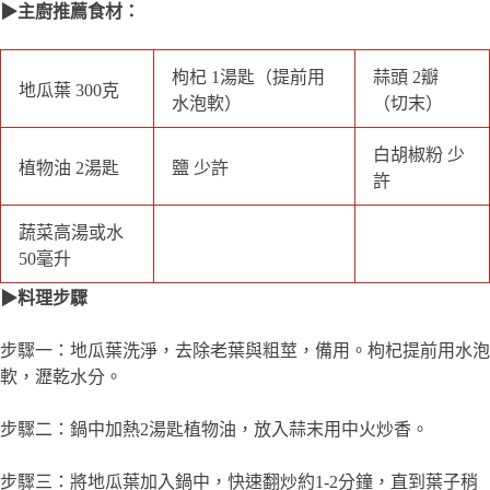
步驟一：地瓜葉洗淨，去除老葉與粗莖，備用。枸杞提前用水泡
軟，瀝乾水分。
步驟二：鍋中加熱2湯匙植物油，放入蒜末用中火炒香。
步驟三：將地瓜葉加入鍋中，快速翻炒約1-2分鐘，直到葉子稍
微變軟。加、少許鹽、白胡椒粉和50毫升蔬菜高湯或水，繼續翻
炒均勻。
步驟四：放入泡軟的枸杞，翻炒約1分鐘，讓所有食材均勻受熱
並入味。
步驟五：將炒好的地瓜葉與枸杞盛盤，即可上桌。
★小撇步★
●地瓜葉炒時不宜久煮，保持快速翻炒的方式能保留葉子的鮮嫩
口感。