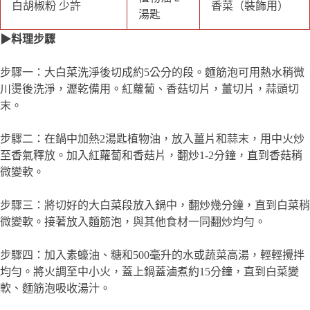
川燙後洗淨，瀝乾備用。紅蘿蔔、香菇切片，薑切片，蒜頭切
末。
步驟二：在鍋中加熱2湯匙植物油，放入薑片和蒜末，用中火炒
至香氣釋放。加入紅蘿蔔和香菇片，翻炒1-2分鐘，直到香菇稍
微變軟。
步驟三：將切好的大白菜段放入鍋中，翻炒幾分鐘，直到白菜稍
微變軟。接著放入麵筋泡，與其他食材一同翻炒均勻。
步驟四：加入素蠔油、糖和500毫升的水或蔬菜高湯，輕輕攪拌
均勻。將火調至中小火，蓋上鍋蓋滷煮約15分鐘，直到白菜變
軟、麵筋泡吸收湯汁。
步驟五：打開鍋蓋後，根據個人口味調整鹹度，可以加少許白胡
椒粉增添香味。將滷好的菜餚盛盤，喜歡的話可以撒上香菜作為
裝飾。
★小撇步★