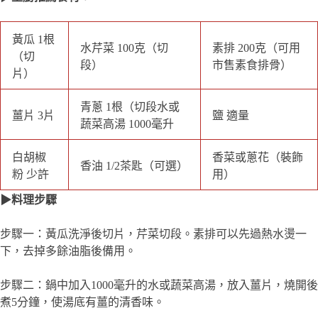
步驟一：黃瓜洗淨後切片，芹菜切段。素排可以先過熱水燙一
下，去掉多餘油脂後備用。
步驟二：鍋中加入1000毫升的水或蔬菜高湯，放入薑片，燒開後
煮5分鐘，使湯底有薑的清香味。
步驟三：將素排加入湯中，繼續煮約5分鐘，讓素排的味道釋放
到湯裡。接著加入黃瓜片和芹菜段，煮約3-5分鐘，直到黃瓜變
軟且芹菜的香氣散發出來。
步驟四：加入適量的鹽和少許白胡椒粉調味，根據個人口味調整
鹹淡。最後可滴入少許香油增添香氣，並撒上香菜或蔥花裝飾。
★小撇步★
●如果想讓湯更清甜，可以加入少許紅蘿蔔片增添自然的甜味。
●素排在燙過後再煮湯，能夠更好地吸收湯汁，同時保留其彈性