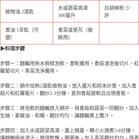
蘿蔔切片，青菜洗淨備用。
步驟二：鍋中加熱2湯匙植物油，放入薑片和蒜末炒香。加入香
菇片和紅蘿蔔片，翻炒2-3分鐘，直到香菇變軟且出現香氣。
步驟三：將泡軟的麵輪放入鍋中，與香菇和蔬菜一同翻炒。加入
生抽、素蠔油、和糖，翻炒均勻，讓麵輪裹上醬汁。
步驟四：加入水或蔬菜高湯，蓋上鍋蓋，轉小火燒煮5-8分鐘，
讓麵輪吸收湯汁、變得軟嫩。開蓋後，加入青菜翻炒均勻，待青
菜變軟即可。
步驟五：最後根據個人口味撒入白胡椒粉，可以滴入少許香油增
添香氣。將香菇燒麵輪盛出，可以撒上香菜或蔥花作為裝飾。
★小撇步★
●麵輪在泡水時不需要泡太久，稍微軟化即可，這樣燒煮時不會
過於糊爛。