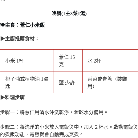
小米 1杯
薏仁 15克
水 2杯
椰子油或植物油 1
香菜或青蔥（裝飾
鹽 少許
湯匙
用）
▶料理步驟
步驟一：將薏仁用清水沖洗乾淨，瀝乾水分備用。
步驟二：將洗淨的小米放入電飯煲中，加入２杯水。啟動電飯煲
的煮飯功能，電飯煲會自動完成烹煮。
步驟三：飯煮好後，打開電飯煲蓋子將小米飯翻鬆，再蓋上鍋蓋
讓飯焖約10分鐘，這樣米飯會更加香糯且充分吸收水分。
步驟四：打開電飯煲，用飯勺輕輕翻鬆飯，盛入碗中即可享用。
🍽️配菜一：香菇燒麵輪