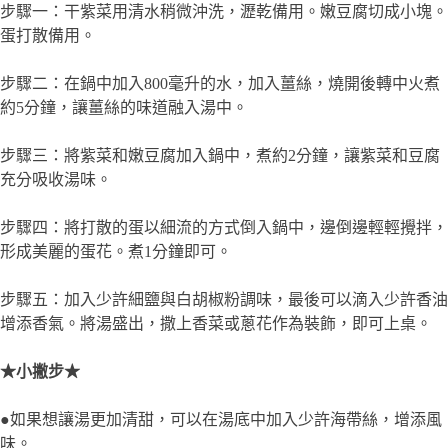
充分吸收湯味。
步驟四：將打散的蛋以細流的方式倒入鍋中，邊倒邊輕輕攪拌，
形成美麗的蛋花。煮1分鐘即可。
步驟五：加入少許細鹽與白胡椒粉調味，最後可以滴入少許香油
增添香氣。將湯盛出，撒上香菜或蔥花作為裝飾，即可上桌。
★小撇步★
●如果想讓湯更加清甜，可以在湯底中加入少許海帶絲，增添風
味。
晚餐(1主3菜1湯)
🍽️主食：薏仁小米飯
▶主廚推薦食材：