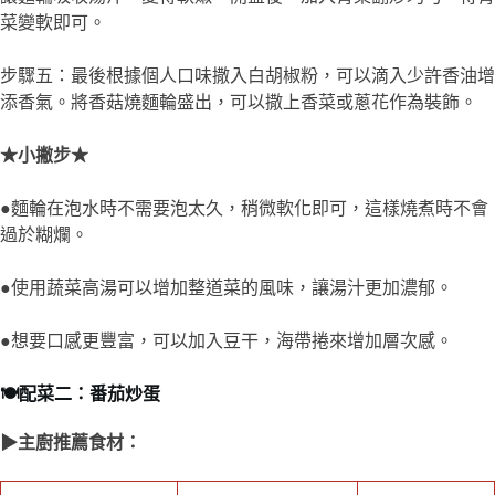
●使用蔬菜高湯可以增加整道菜的風味，讓湯汁更加濃郁。
●想要口感更豐富，可以加入豆干，海帶捲來增加層次感。
🍽️配菜二：番茄炒蛋
▶主廚推薦食材：
番茄 2-3個（切
大蒜 1-2瓣（切
雞蛋 3顆
塊）
末）
植物油 適量
鹽 適量
胡椒粉 適量
糖 1茶匙（用於平
蔥（切碎，作為裝
衡酸味）
飾）可選
▶料理步驟
步驟一：將番茄清洗乾淨，切成適當大小的塊。雞蛋打入碗中，