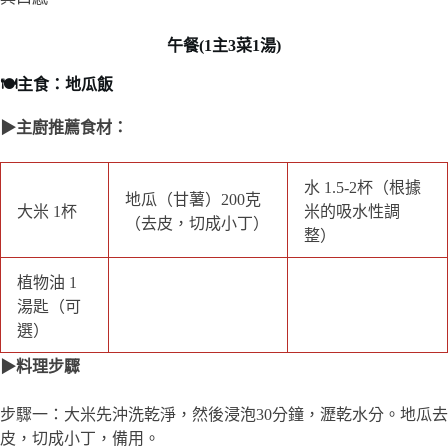
與口感。
午餐(1主3菜1湯)
🍽️主食：地瓜飯
▶主廚推薦食材：
地瓜（甘薯）200
水 1.5-2杯（根據
大米 1杯
克（去皮，切成小
米的吸水性調整）
丁）
植物油 1湯匙（可
選）
▶料理步驟
步驟一：大米先沖洗乾淨，然後浸泡30分鐘，瀝乾水分。地瓜去
皮，切成小丁，備用。