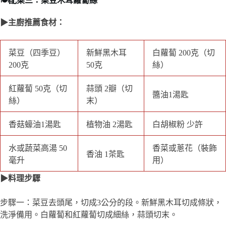
200克
絲）
紅蘿蔔 50克（切
蒜頭 2瓣（切末）
醬油1湯匙
絲）
香菇蠔油1湯匙
植物油 2湯匙
白胡椒粉 少許
水或蔬菜高湯 50毫
香菜或蔥花（裝飾
香油 1茶匙
升
用）
▶料理步驟
步驟一：菜豆去頭尾，切成3公分的段。新鮮黑木耳切成條狀，
洗淨備用。白蘿蔔和紅蘿蔔切成細絲，蒜頭切末。
步驟二：鍋中燒開水，加入少許鹽，將菜豆汆燙約2分鐘，撈出
瀝乾備用，這樣可以保持菜豆的鮮綠色。
步驟三：鍋中加熱2湯匙植物油，放入蒜末炒香。接著加入白蘿
蔔絲和紅蘿蔔絲，翻炒1-2分鐘，讓蘿蔔絲稍微變軟。