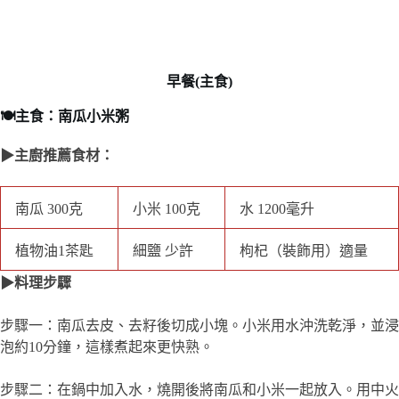
早餐(主食)
🍽️主食：南瓜小米粥
▶主廚推薦食材：
南瓜 300克
小米 100克
水 1200毫升
枸杞（裝飾用）適
植物油1茶匙
細鹽 少許
量
▶料理步驟
步驟一：南瓜去皮、去籽後切成小塊。小米用水沖洗乾淨，並浸
泡約10分鐘，這樣煮起來更快熟。