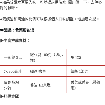
▶主廚推薦食材：
嫩豆腐 100克（切
干紫菜 5克
蛋 1顆
小塊）
水 800毫升
細鹽 適量
薑絲 1湯匙
香菜或蔥花（裝飾
白胡椒粉 少許
香油 1/2茶匙
用）
▶料理步驟
步驟一：干紫菜用清水稍微沖洗，瀝乾備用。嫩豆腐切成小塊。
蛋打散備用。
步驟二：在鍋中加入800毫升的水，加入薑絲，燒開後轉中火煮
約5分鐘，讓薑絲的味道融入湯中。
步驟三：將紫菜和嫩豆腐加入鍋中，煮約2分鐘，讓紫菜和豆腐