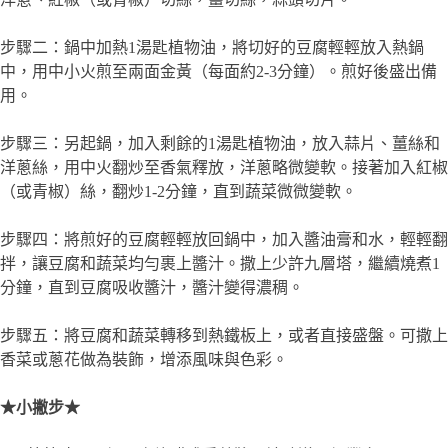
用。
步驟三：另起鍋，加入剩餘的1湯匙植物油，放入蒜片、薑絲和
洋蔥絲，用中火翻炒至香氣釋放，洋蔥略微變軟。接著加入紅椒
（或青椒）絲，翻炒1-2分鐘，直到蔬菜微微變軟。
步驟四：將煎好的豆腐輕輕放回鍋中，加入醬油膏和水，輕輕翻
拌，讓豆腐和蔬菜均勻裹上醬汁。撒上少許九層塔，繼續燒煮1
分鐘，直到豆腐吸收醬汁，醬汁變得濃稠。
步驟五：將豆腐和蔬菜轉移到熱鐵板上，或者直接盛盤。可撒上
香菜或蔥花做為裝飾，增添風味與色彩。
★小撇步★
●炒蔬菜時可以加入少許醋或番茄醬，讓味道更加豐富。
●煎豆腐時避免頻繁翻動，以免豆腐碎裂，保持豆腐外皮香脆，