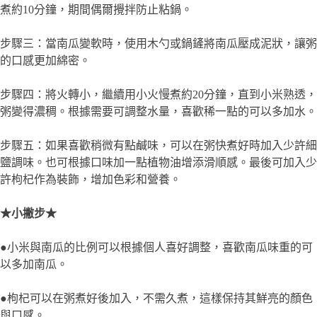
步驟二：在鍋中加入水，燒開後將南瓜和小米一起放入。用中火
煮約10分鐘，期間偶爾攪拌防止粘鍋。
步驟三：當南瓜變軟時，使用木勺或鍋鏟將南瓜壓成泥狀，讓粥
的口感更加綿密。
步驟四：將火轉小，繼續用小火慢煮約20分鐘，直到小米熟透，
粥變得濃稠。根據需要可調整水量，喜歡稀一點的可以多加水。
步驟五：如果喜歡稍微有點鹹味，可以在粥快煮好時加入少許細
鹽調味。也可根據口味加一點植物油增添滑順感。最後可加入少
許枸杞作為裝飾，增加色彩和營養。
★小撇步★
●小米與南瓜的比例可以根據個人喜好調整，喜歡南瓜味重的可
以多加南瓜。
●枸杞可以在粥煮好後加入，不需久煮，這樣保持其鮮亮的顏色