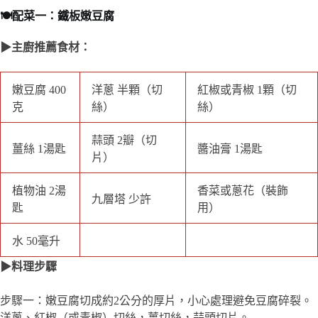
▶主廚推薦食材：
紅椒或青椒 1顆
嫩豆腐 400克
洋蔥 半顆（切絲）
（切絲）
薑絲 1湯匙
蒜頭 2瓣（切片）
醬油膏 1湯匙
香菜或蔥花（裝飾
植物油 2湯匙
九層塔 少許
用）
水 50毫升
▶料理步驟
步驟一：嫩豆腐切成約2公分的厚片，小心處理避免豆腐碎裂。
洋蔥、紅椒（或青椒）切絲，薑切絲，蒜頭切片。
步驟二：鍋中加熱1湯匙植物油，將切好的豆腐輕輕放入熱鍋
中，用中小火煎至兩面金黃（每面約2-3分鐘）。煎好後盛出備