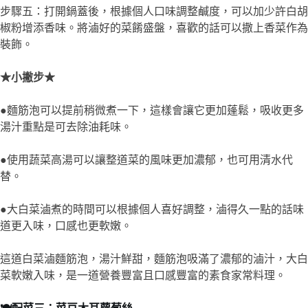
●麵筋泡可以提前稍微煮一下，這樣會讓它更加蓬鬆，吸收更多
湯汁重點是可去除油耗味。
●使用蔬菜高湯可以讓整道菜的風味更加濃郁，也可用清水代
替。
●大白菜滷煮的時間可以根據個人喜好調整，滷得久一點的話味
道更入味，口感也更軟嫩。
這道白菜滷麵筋泡，湯汁鮮甜，麵筋泡吸滿了濃郁的滷汁，大白
菜軟嫩入味，是一道營養豐富且口感豐富的素食家常料理。
🍽️配菜三：菜豆木耳蘿蔔絲
▶主廚推薦食材：
菜豆（四季豆）
白蘿蔔 200克（切
新鮮黑木耳 50克