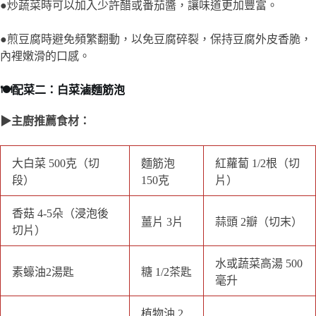
內裡嫩滑的口感。
🍽️配菜二：白菜滷麵筋泡
▶主廚推薦食材：
大白菜 500克（切
紅蘿蔔 1/2根（切
麵筋泡 150克
段）
片）
香菇 4-5朵（浸泡
薑片 3片
蒜頭 2瓣（切末）
後切片）
水或蔬菜高湯 500
素蠔油2湯匙
糖 1/2茶匙
毫升
白胡椒粉 少許
植物油 2湯匙
香菜（裝飾用）
▶料理步驟
步驟一：大白菜洗淨後切成約5公分的段。麵筋泡可用熱水稍微