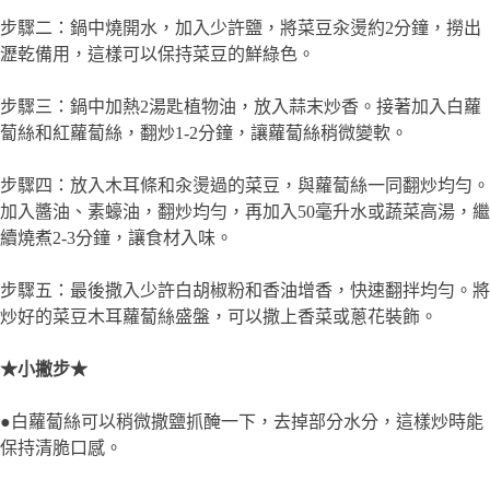
步驟四：放入木耳條和汆燙過的菜豆，與蘿蔔絲一同翻炒均勻。
加入醬油、素蠔油，翻炒均勻，再加入50毫升水或蔬菜高湯，繼
續燒煮2-3分鐘，讓食材入味。
步驟五：最後撒入少許白胡椒粉和香油增香，快速翻拌均勻。將
炒好的菜豆木耳蘿蔔絲盛盤，可以撒上香菜或蔥花裝飾。
★小撇步★
●白蘿蔔絲可以稍微撒鹽抓醃一下，去掉部分水分，這樣炒時能
保持清脆口感。
●如果想讓木耳更入味，可以提前用滾水+鹽川燙一下，去除多
餘的雜味。
●素蠔油和醬油的比例可以根據個人口味調整，增加層次感。
🍽️湯品：紫菜蛋花湯