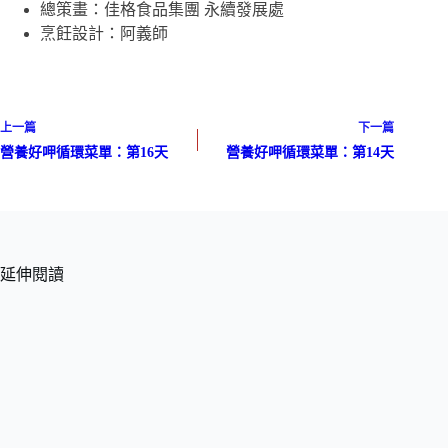
營養好呷創意食譜-一鍋炊煮篇