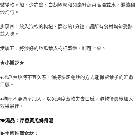
●枸杞不要過早加入，以免過度煮軟失去口感，泡軟後最後加入
效果最佳。
🍽️湯品：芹香黃瓜排骨湯
▶主廚推薦食材：
水芹菜 100克（切
素排 200克（可用
黃瓜 1根（切片）
段）
市售素食排骨）
青蔥 1根（切段水
薑片 3片
或蔬菜高湯 1000毫
鹽 適量
升
香油 1/2茶匙（可
香菜或蔥花（裝飾
白胡椒粉 少許
選）
用）
▶料理步驟